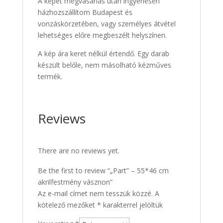
A képet megvásárlás után ingyenesen
házhozszállítom Budapest és
vonzáskörzetében, vagy személyes átvétel
lehetséges előre megbeszélt helyszínen.
A kép ára keret nélkül értendő. Egy darab
készült belőle, nem másolható kézműves
termék.
Reviews
There are no reviews yet.
Be the first to review “„Part” – 55*46 cm
akrilfestmény vásznon”
Az e-mail címet nem tesszük közzé.
A
kötelező mezőket
*
karakterrel jelöltük