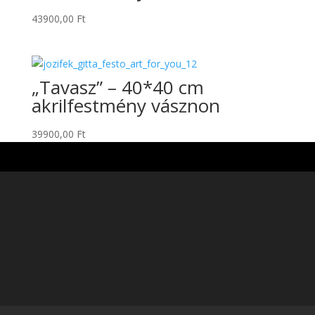
43900,00
Ft
„Tavasz” – 40*40 cm
akrilfestmény vásznon
39900,00
Ft