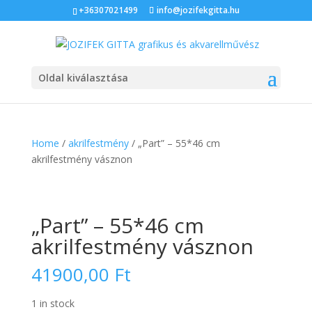
+36307021499
info@jozifekgitta.hu
Oldal kiválasztása
Home
/
akrilfestmény
/ „Part” – 55*46 cm
akrilfestmény vásznon
„Part” – 55*46 cm
akrilfestmény vásznon
41900,00
Ft
1 in stock