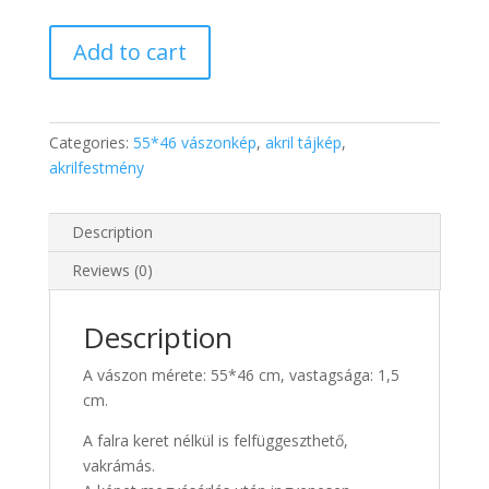
"Part"
Add to cart
-
55*46
cm
akrilfestmény
Categories:
55*46 vászonkép
,
akril tájkép
,
vásznon
akrilfestmény
quantity
Description
Reviews (0)
Description
A vászon mérete: 55*46 cm, vastagsága: 1,5
cm.
A falra keret nélkül is felfüggeszthető,
vakrámás.